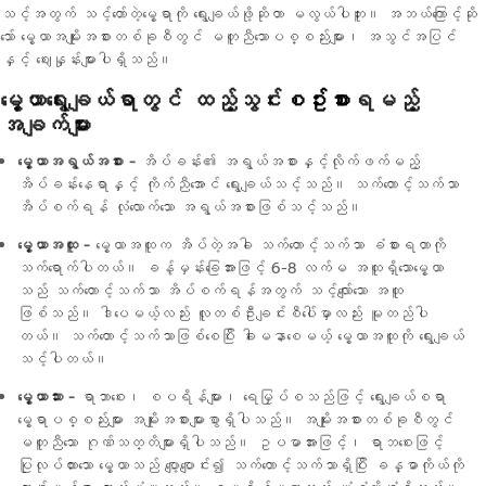
သင့်အတွက် သင့်တော်တဲ့မွေ့ရာကို ရွေးချယ်ဖို့ဆိုတာ မလွယ်ပါဘူး။ အဘယ်ကြောင့်ဆို
သော် မွေ့ယာအမျိုးအစားတစ်ခုစီတွင် မတူညီသောပစ္စည်းများ၊ အသွင်အပြင်
နှင့် ဈေးနှုန်းများပါရှိသည်။
မွေ့ယာရွေးချယ်ရာတွင် ထည့်သွင်း
စဥ်းစား
ရမည့်
အချက်များ
မွေ့ယာအရွယ်အစား -
အိပ်ခန်း၏ အရွယ်အစားနှင့်လိုက်ဖက်မည့်
အိပ်ခန်းနေရာနှင့် ကိုက်ညီအောင် ရွေးချယ်သင့်သည်။ သက်တောင့်သက်သာ
အိပ်စက်ရန် လုံလောက်သော အရွယ်အစားဖြစ်သင့်သည်။
မွေ့ယာအထူ -
မွေ့ယာအထူက အိပ်တဲ့အခါ သက်တောင့်သက်သာ ခံစားရတာကို
သက်ရောက်ပါတယ်။ ခန့်မှန်းခြေအားဖြင့် 6-8 လက်မ အထူရှိသောမွေ့ယာ
သည် သက်တောင့်သက်သာ အိပ်စက်ရန်အတွက် သင့်လျော်သော အထူ
ဖြစ်သည်။ ဒါပေမယ့်လည်း လူတစ်ဦးချင်းစီပေါ်မှာလည်း မူတည်ပါ
တယ်။ သက်တောင့်သက်သာဖြစ်စေပြီး ခါးမနာစေမယ့် မွေ့ယာအထူကို ရွေးချယ်
သင့်ပါတယ်။
မွေ့ယာသား -
ရာဘာစေး၊ စပရိန်များ၊ ရေမြှပ်စသည်ဖြင့် ရွေးချယ်စရာ
မွေ့ရာပစ္စည်းများ အမျိုးအစားများစွာရှိပါသည်။ အမျိုးအစားတစ်ခုစီတွင်
မတူညီသော ဂုဏ်သတ္တိများရှိပါသည်။ ဥပမာအားဖြင့်၊ ရာဘစေးဖြင့်
ပြုလုပ်ထားသော မွေ့ယာသည် ပျော့ပျောင်း၍ သက်တောင့်သက်သာရှိပြီး ခန္ဓာကိုယ်ကို