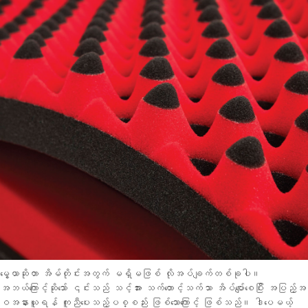
မွေ့ယာဆိုတာ အိမ်တိုင်းအတွက် မရှိမဖြစ် လိုအပ်ချက်တစ်ခုပါ။
အဘယ်ကြောင့်ဆိုသော် ၎င်းသည် သင့်အား သက်တောင့်သက်သာ အိပ်ပျော်စေပြီး အပြည့်အ
ဝအနားယူရန် ကူညီပေးသည့်ပစ္စည်း ဖြစ်သောကြောင့် ဖြစ်သည်။ ဒါပေမယ့်