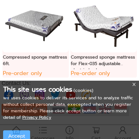
Compressed sponge mattress
Compressed sponge mattress
6ft.
for Flex-035 adjustable
electric bed
Pre-order only
Pre-order only
Contact Us:
This site uses cookies
(cookies)
we uses cookies to deliver its services and to analyze traffic
without collect personal data, execepted when you register
Download E-Catalog
for membership. Please click accept button or learn more
detail of
Privacy Policy
Accept
Home
Categories
Info
Cart
Account