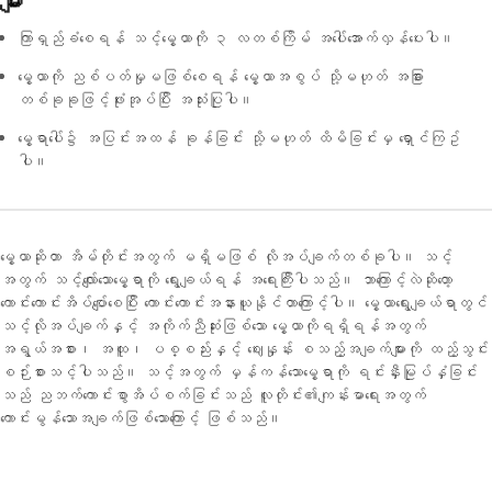
များ
ကြာရှည်ခံစေရန် သင့်မွေ့ယာကို ၃ လတစ်ကြိမ် အပေါ်အောက်လှန်ပေးပါ။
မွေ့ယာကို ညစ်ပတ်မှုမဖြစ်စေရန် မွေ့ယာအစွပ် သို့မဟုတ် အခြား
တစ်ခုခုဖြင့်ဖုံးအုပ်ပြီး အသုံးပြုပါ။
မွေ့ရာပေါ်၌ အပြင်းအထန် ခုန်ခြင်း သို့မဟုတ် ထိမိခြင်းမှ ရှောင်ကြဥ်
ပါ။
မွေ့ယာဆိုတာ အိမ်တိုင်းအတွက် မရှိမဖြစ် လိုအပ်ချက်တစ်ခုပါ။ သင့်
အတွက် သင့်လျော်သောမွေ့ရာကို ရွေးချယ်ရန် အရေးကြီးပါသည်။ ဘာကြောင့်လဲဆိုတော့
ကောင်းကောင်းအိပ်ပျော်စေပြီး ကောင်းကောင်းအနားယူနိုင်တာကြောင့်ပါ။ မွေ့ယာရွေးချယ်ရာတွင်
သင့်လိုအပ်ချက်နှင့် အကိုက်ညီဆုံးဖြစ်သော မွေ့ယာကိုရရှိရန်အတွက်
အရွယ်အစား၊ အထူ၊ ပစ္စည်းနှင့် ဈေးနှုန်း စသည့်အချက်များကို ထည့်သွင်း
စဉ်းစားသင့်ပါသည်။ သင့်အတွက် မှန်ကန်သောမွေ့ရာကို ရင်းနှီးမြုပ်နှံခြင်း
သည် ညဘက်ကောင်းစွာအိပ်စက်ခြင်းသည် လူတိုင်း၏ကျန်းမာရေးအတွက်
ကောင်းမွန်သောအချက်ဖြစ်သောကြောင့် ဖြစ်သည်။