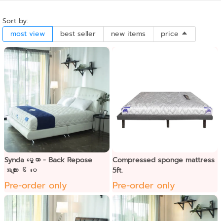
Sort by:
most view
best seller
new items
price
Synda မွေ့ယာ - Back Repose
Compressed sponge mattress
အလျား ၆ ပေ
5ft.
Pre-order only
Pre-order only