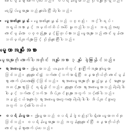
ကောင်းမွန်စွာ ထောက်ပံ့ပေးသည်။ စပရိန်မွေ့ယာသည် ပုံစံမျိုးစုံရှိသည်။
ရေမြှပ်မွေ့ယာများသည် စျေးပေါပြီး ပေါ့ပါးသည်။
မွေ့ယာ၏စျေးနှုန်း -
မွေ့ယာ၏စျေးနှုန်းသည် ပစ္စည်း၊ အင်္ဂါရပ်၊
အရွယ်အစားနှင့် အမှတ်တံဆိပ်အပေါ် မူတည်ပါသည်။ အရည်အသွေး
ကောင်းမွန်သော ပစ္စည်းများနှင့်ပြုလုပ်ထားသည့် မွေ့ယာများသည် ကောင်းမွန်သော
သတ်မှတ်ချက်များဖြင့် ပိုမိုစျေးကြီးပါသည်။
မွေ့ယာအမျိုးအစား
မွေ့ယာများကို အောက်ပါအတိုင်း အမျိုးအစား ၃ မျိုး ခွဲခြားနိုင်သည်။
ရာဘာစေးမွေ့ယာ -
ဤမွေ့ယာသည် ယနေ့ခေတ်တွင် လူကြိုက်အများဆုံးမွေ့ယာ
ဖြစ်သည်။ ပျော့ပျောင်း၍ သက်တောင့်သက်သာရှိပြီး ခန္ဓာကိုယ်ကို ကောင်းမွန်
စွာ ထောက်ပံ့ပေးသောကြောင့်ဖြစ်သည်။ ရာဘာစေးမွေ့ယာများကို နူးညံ့မှုနှင့် မာကျောမှု
အဆင့်များစွာဖြင့် ရရှိနိုင်သည်။ ပျော့ပျောင်းသော ရာဘာစေးမွေ့ယာသည် ပေါ့ပေါ့ပါး
ပါးနှင့် သက်တောင့်သက်သာ အိပ်ချင်သူများအတွက် သင့်တော်ပါသည်။
အနည်းငယ်မာကျောတဲ့ ရာဘာစေးမွေ့ယာတွေကတော့ ပေါ့ပေါ့ပါးပါး အိပ်ချင်သူတွေ
အတွက် သင့်တော်ပါတယ်။
စပရိန်မွေ့ယာ -
ဤမွေ့ယာသည် စပရိန်ဖွဲ့စည်းပုံပါရှိသော မွေ့ယာတစ်ခု
ဖြစ်သည်။ စပရိန်မွေ့ယာများသည် အလွန်ပျော့ပျောင်းပြီး ခန္ဓာကိုယ်ကို
ကောင်းမွန်စွာထောက်ပံ့ပေးသည်။