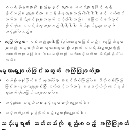
စပရိန်မွေ့ယာများကို နူးညံ့မှုနှင့် မာကျောမှု အဆင့်များစွာဖြင့် ရရှိ
နိုင်သည်။ ပျော့ပျောင်းသော စပရိန်မွေ့ယာများသည် ပေါ့ပေါ့ပါးပါးနှင့် သက်တောင့်
သက်သာ အိပ်ချင်သူများအတွက် သင့်တော်ပါသည်။ အခြားတစ်ဖက်တွင်၊
ခိုင်ခံ့သော စပရိန်မွေ့ယာများသည် ပေါ့ပေါ့ပါးပါး အိပ်ချင်သူများအတွက်
သင့်လျော်ပါသည်။
ရေမြှပ်မွေ့ယာ -
၎င်းသည် စျေးပေါပြီး ပေါ့ပါးသောမွေ့ယာဖြစ်သည်။ ရေမြှပ်မွေ့ယာ
များသည် ခန္ဓာကိုယ်အား ရာဘာစေးမွေ့ယာ သို့မဟုတ် စပရိန်မွေ့ယာများကဲ့သို့
အထောက်အကူမပြုပါ။ ဒါပေမယ့်လည်း သက်တောင့်သက်သာ အိပ်ပျော်နိုင်ပါ
တယ်။
မွေ့ယာရွေးချယ်ခြင်းအတွက် အကြံပြုချက်များ
ဝယ်ဖို့မဆုံးဖြတ်ခင် မွေ့ယာပေါ်မှာ အရင်အိပ်ကြည့်ပါ။ ဒီလိုစမ်းကြည့်
ခြင်းဟာ မွေ့ယာကပျော့ပျောင်းပြီး သက်တောင့်သက်သာနဲ့ ခန္ဓာကိုယ်ကို ကောင်းမွန်
စွာထောက်ပံ့ပေးကြောင်း သေချာစေမှာပါ။
သင့်လျော်သော အရွယ်အစားနှင့် မွေ့ယာသားကို ရွေးချယ်ပါ။
သင့်ဘတ်ဂျက်နှင့်ကိုက်မည့် မွေ့ယာကိုရွေးချယ်ပါ။
သင့်မွေ့ရာ၏ သက်တမ်းကို ရှည်စေမည့် အကြံပြုချက်