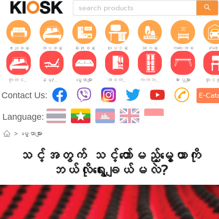
ဧည့်ခန်း
အိပ်ခန်း
မီးဖိုခန်း
လုပ်ငန်းခွင်
ခြံဝန်း
ကလေးအခန်း
ဂိုဒေ
ကုတင်များ
နိမ့်/မြင့်ချိန်ညှိနိုင်သော ကုတင်များ
မွေ့ယာများ
အဝတ်အစားဗီဒိုများ
ကက်ဘိနက်ဗီဒိုများ
စားပွဲများ
Contact Us:
E-Cat
Language:
>
မွေ့ယာများ
သင့်အတွက် သင့်တော်မည့်မွေ့ယာကို
ဘယ်လိုရွေးချယ်မလဲ?