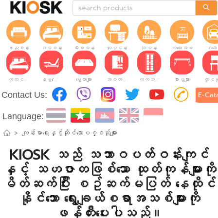
ဧည့်ခန်း
အိပ်ခန်း
မီးဖိုခန်း
လုပ်ငန်းခွင်
ခြံဝန်း
ကလေးအခန်း
ဂိုဒေ
ကုတင်များ
နိမ့်/မြင့်ချိန်ညှိနိုင်သော ကုတင်များ
မွေ့ယာများ
အဝတ်အစားဗီဒိုများ
ကက်ဘိနက်ဗီဒိုများ
စားပွဲများ
Contact Us:
E-Cat
Language:
>
ကျန်းမာရေးနှင့်ဆိုင်သောပစ္စည်းများ
KIOSK သည် သဘာဝပတ်ဝန်းကျင်
နှင့် သဟဇာတဖြစ်သော ထုတ်ကုန်များကို
မိတ်ဆက်ပြီး စဥ်ဆက်မပြတ် နေထိုင်
နိုင်သော ရွေးချယ်စရာအသစ်များကို
ဖန်တီးပေးပါသည်။