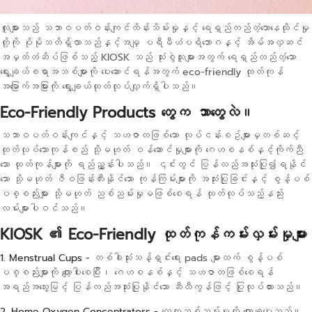
လူများသည် သဘာဝပတ်ဝန်းကျင်ထိန်းသိမ်းမှုနှင့် ရေရှည်တည်တံ့သောနေထိုင်မှု
တို့ကို ပိုမိုသတိရှိလာသည်နှင့်အမျှ ပရီမီယံပရိဘောဂနှင့် အိမ်အလှဆင်
အမှတ်တံဆိပ်ဖြစ်သည့် KIOSK သည် သုံးစွဲသူများအတွက် ရေရှည်တည်တံ့သော
ရွေးချယ်စရာအသစ်များကို ပေးဆောင်ရန်အတွက် eco-friendly ထုတ်ကုန်
အမြောက်အမြားကို ရွေးချယ်ထုတ်လုပ်လှျက်ရှိပါသည်။
Eco-Friendly Products တွေက ဘာတွေလဲ။
သဘာဝပတ်ဝန်းကျင်နှင့် သဟဇာတဖြစ်သော လုပ်ငန်းစဥ်များမှတစ်ဆင့်
ထုတ်လုပ်သောကုန်စည် သို့မဟုတ် ဝန်ဆောင်မှုများကို ဂေဟစနစ်နှင့်ကိုက်ညီ
သော ထုတ်ကုန်များကို ရည်ညွှန်းပါသည်။ ၎င်းတွင် ပြန်လည်အသုံးပြု၍ရနိုင်
သော သို့မဟုတ် ဇီဝဖြန်းတီးနိုင်သော ကုန်ကြမ်းများကို အသုံးပြုခြင်းနှင့် စွန့်ပစ်
ပစ္စည်းများ သို့မဟုတ် ညစ်ညမ်းမှုမဖြစ်စေရန် ထုတ်လုပ်သည့်နည်း
လမ်းများပါဝင်သည်။
KIOSK ၏ Eco-Friendly ထုတ်ကုန်ကမ်းလှမ်းမှုများ
1. Menstrual Cups -
တစ်ခါသုံးသန့်ရှင်းရေး pads များထက် စွန့်ပစ်
ပစ္စည်းများကို လျော့ပါးစေပြီး၊ ဂေဟစနစ်နှင့် သဟဇာတဖြစ်စေရန်
အရည်အသွေးမြင့် ပြန်လည်အသုံးပြုနိုင်သော ဆီလီကွန်ဖြင့် ပြုလုပ်ထားသည်။
2. Home Oxygen Concentrators -
လေထုညစ်ညမ်းမှုကို လျှော့ချပေးသည်။