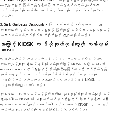
လေထုမျှတမှုကို ပြန်လည်ရရှိစေပြီး အသက်ရှုရန်အတွက် ကျန်းမာသော
ပတ်ဝန်းကျင်ကို ဖန်တီးပေးကာ အိမ်တွင်းလေထုကို သန့်စင်အောင်ကူညီပေး
ပါသည်။
3. Sink Garbage Disposals -
မြောင်းငယ်များထဲသို့ဝင်ရောက်နိုင်သည့်
အစားအသောက် စွန့်ပစ်ပစ္စည်းများကို ကြိတ်ချေပြီး အစိုင်အခဲအမှိုက်များနှင့်
သဘာဝပတ်ဝန်းကျင်ဆိုင်ရာ ထိခိုက်မှုကို လျှော့ချပေးနိုင်သည်။
ဘာကြောင့် KIOSK က ဒီလိုထုတ်ကုန်တွေကို ကမ်းလှမ်း
တာလဲ။
ရေရှည်တည်တံ့ပြီး သဘာဝပတ်ဝန်းကျင်နှင့် သဟဇာတဖြစ်သော စီးပွားရေး
အလေ့အကျင့်များကို ဦးဆောင်ရန် မျှော်မှန်းချက်ဖြင့် KIOSK သည် ယနေ့ခေတ်
eco-conscious လှုပ်ရှားမှုနှင့် လိုက်လျောညီထွေဖြစ်စေမည့် တစ်ကိုယ်ရည်
ကျန်းမာရေးနှင့် သဘာဝပတ်ဝန်းကျင်ထိန်းသိမ်းမှုဆိုင်ရာနှစ်မျိုးလုံးကို
ဂရုစိုက်သည့် ဝယ်ယူသူများအား ရွေးချယ်စရာများပေးနိုင်ရန် KIOSK မှ
ဂရုတစိုက်ရွေးချယ်ထားပါသည်။
ကျန်းမာသော၊ ဂေဟစနစ်နှင့်လိုက်ဖက်သော လူနေမှုပုံစံထုတ်ကုန်များကို သင်
ရှာဖွေနေပါက KIOSK ၏ အထူးထုတ်ကုန်စုစည်းမှုတွင် ဆွဲဆောင်မှုရှိသော အခြား
ရွေးချယ်စရာအသစ်များကို ပေးဆောင်ထားပါသည်။ ယနေ့ပဲ KIOSK တွင် ရေရှည်
တည်တံ့သော လူနေမှုပုံစံကို ဖန်တီးခြင်းဖြင့် ပါဝင်လိုက်ပါ။